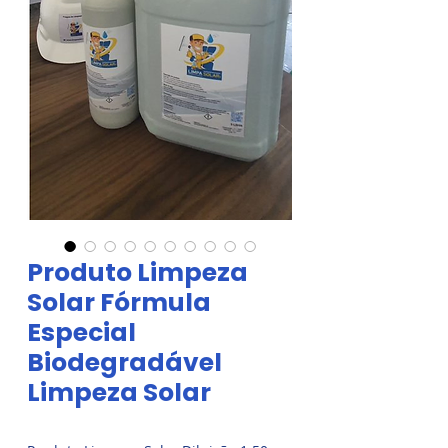
Produto Limpeza
Solar Fórmula
Especial
Biodegradável
Limpeza Solar