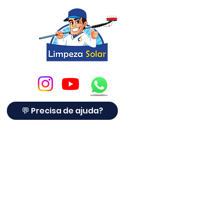
Se você possui um negócio de
limpeza de painéis solares e está
procurando o melhor método
para limpar painéis solares, você o
encontrou aqui, é um sabão de
limpeza de painel solar não
cáustico e sem fosfato que
penetra e emulsifica excrementos
💬 Precisa de ajuda?
de pássaros, sujeira, poeira,
fuligem, pólen, remove a sujeira
dos módulos solares.
Não danifica os painéis de vidro,
plásticos ou metais.
PH equilibrado.