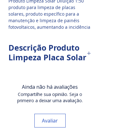
Produto Limpeza Solar Diluição 1:50
produto para limpeza de placas
solares, produto específico para a
manutenção e limpeza de painéis
fotovoltaicos, aumentando a incidência
de luz UV, potencializando a retenção
de energia solar formando uma
Descrição Produto
película protetora mantendo o brilho e
evitando a perda da eficiência das
Limpeza Placa Solar
placas solares.
Proteção de painel solar, outra
tendência no setor de limpeza de
painéis solares é a proteção do
Ainda não há avaliações
vidro para que ele limpe melhor
Compartilhe sua opinião. Seja o
quando chover e reduza a
primeiro a deixar uma avaliação.
capacidade de adesão dos
poluentes ao vidro. Esse produto
Avaliar
para limpar placa solar é
especifico para limpeza de
sistemas solares fotovoltaicos.