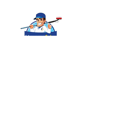
tanto para os painéis quanto
para os técnicos. O uso dessa
solução reduziu o tempo de
manutenção em mais de 40%
em campo, além de evitar riscos
de danos aos módulos.
Recomendo fortemente para
empresas de O&M que buscam
padronização, segurança e
eficiência nos processos de
limpeza.
💬 Precisa de ajuda?