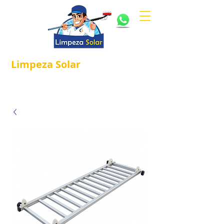
Limpeza
Solar
Referência em
®
Manutenção e Proteção Solar.