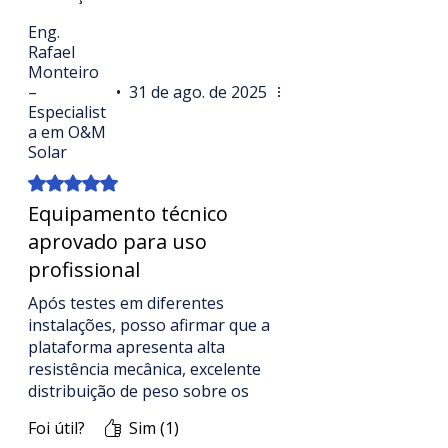
Compre agora Plataformas para
Eng.
Rafael
Limpeza de Placa Solar
Monteiro
diretamente no site oficial
–
•
31 de ago. de 2025
www.limpezasolar.com
. 🚀 Garanta
Especialist
mais eficiência, segurança e
a em O&M
rentabilidade para seus sistemas
Solar
fotovoltaicos.
Rated 5 out of 5 stars.
Equipamento técnico
aprovado para uso
profissional
Após testes em diferentes
instalações, posso afirmar que a
plataforma apresenta alta
resistência mecânica, excelente
distribuição de peso sobre os
módulos e sistema de rodagem
Foi útil?
Sim (1)
suave, garantindo segurança