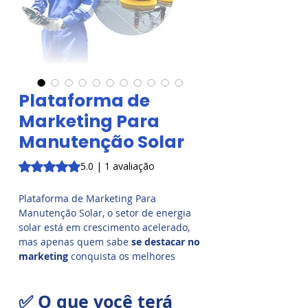
Plataforma de
Marketing Para
Manutenção Solar
A classificação é 5.0 de 5 estrelas com base em 1 avaliaçã
5.0 | 1 avaliação
Plataforma de Marketing Para
Manutenção Solar, o setor de energia
solar está em crescimento acelerado,
mas apenas quem sabe
se destacar no
marketing
conquista os melhores
contratos e clientes.
✅ O que você terá
Se você oferece serviços de
limpeza,