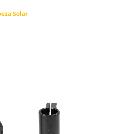
peza
Solar
Referência em Manutenção e Proteção S
®
al
Tela Placa Solar
Quem Somos