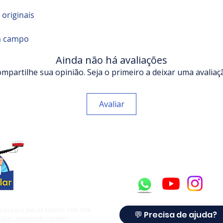
originais
m campo
Ainda não há avaliações
mpartilhe sua opinião. Seja o primeiro a deixar uma avaliaç
Avaliar
ção para placas solares com tela
💬 Precisa de ajuda?
olar, atendendo clientes,