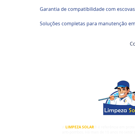
Garantia de compatibilidade com escovas 
Soluções completas para manutenção e
Co
A
LIMPEZA SOLAR
® é referência em prote
anti-pombos. Há mais de 10 anos no setor s