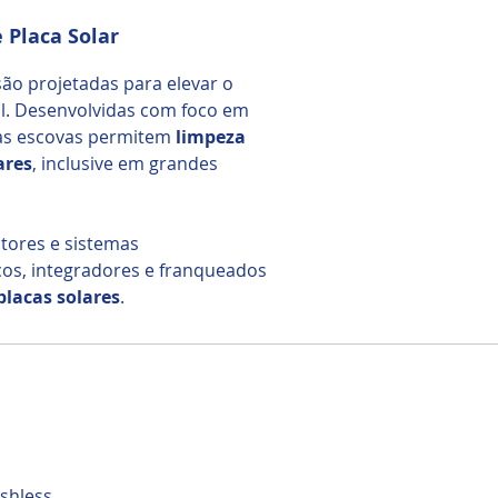
 Placa Solar
ão projetadas para elevar o
il. Desenvolvidas com foco em
sas escovas permitem
limpeza
ares
, inclusive em grandes
tores e sistemas
icos, integradores e franqueados
placas solares
.
shless