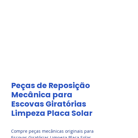
Acesso Grátis
olar.
Fale Conosco
Peças de Reposição
Mecânica para
Escovas Giratórias
Limpeza Placa Solar
Compre peças mecânicas originais para
Escovas Giratórias Limpeza Placa Solar.