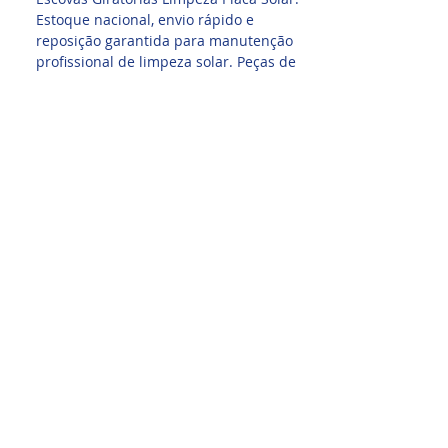
Estoque nacional, envio rápido e
reposição garantida para manutenção
profissional de limpeza solar. Peças de
Reposição Mecânica para Escovas
Giratórias Limpeza Placa Solar.