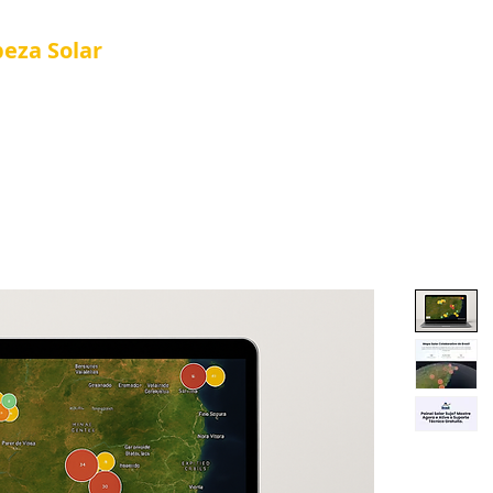
peza
Solar
Referência em Manutenção e Proteção S
®
al
Tela Placa Solar
Quem Somos