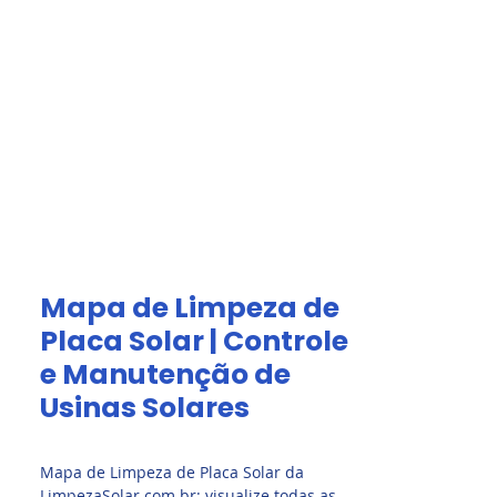
Acesso Grátis
olar.
Fale Conosco
Mapa de Limpeza de
Placa Solar | Controle
e Manutenção de
Usinas Solares
Mapa de Limpeza de Placa Solar da
LimpezaSolar.com.br
: visualize todas as