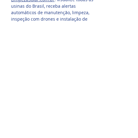
usinas do Brasil, receba alertas
automáticos de manutenção, limpeza,
inspeção com drones e instalação de
telas. Aumente sua eficiência energética
e domine o mercado solar.