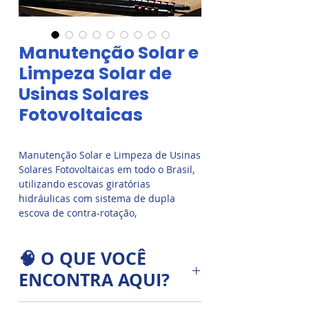
Manutenção Solar e
Limpeza Solar de
Usinas Solares
Fotovoltaicas
Manutenção Solar e Limpeza de Usinas
Solares Fotovoltaicas em todo o Brasil,
utilizando escovas giratórias
hidráulicas com sistema de dupla
escova de contra-rotação,
desenvolvidas para remover sujeiras
pesadas, poeira acumulada e poluição
🧠 O QUE VOCÊ
atmosférica dos módulos fotovoltaicos
com máxima eficiência e segurança
ENCONTRA AQUI?
operacional.