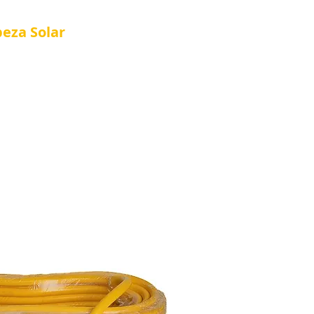
peza
Solar
Referência em Manutenção e Proteção S
®
al
Tela Placa Solar
Quem Somos