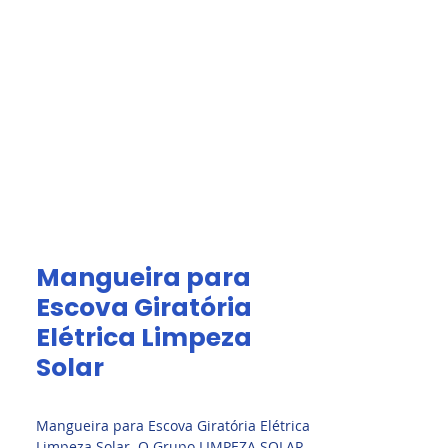
Acesso Grátis
olar.
Fale Conosco
Mangueira para
Escova Giratória
Elétrica Limpeza
Solar
Mangueira para Escova Giratória Elétrica
Limpeza Solar. O Grupo LIMPEZA SOLAR