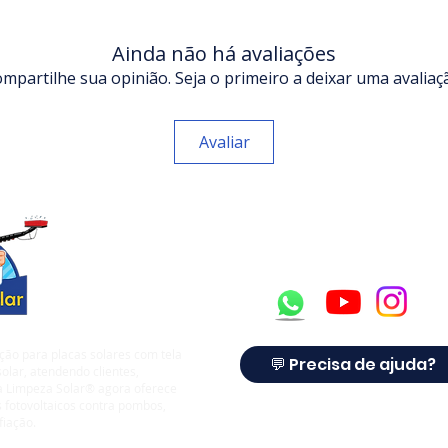
Ainda não há avaliações
mpartilhe sua opinião. Seja o primeiro a deixar uma avaliaç
Avaliar
ção para placas solares com tela
💬 Precisa de ajuda?
olar, atendendo clientes,
 a Limpeza Solar® agora oferece
 fotovoltaicos contra pombos,
fiação.