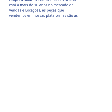
está a mais de 10 anos no mercado de
Vendas e Locações, as peças que
vendemos em nossas plataformas são as
mesmas que utilizamos em nossos
equipamentos, garantido credibilidade e
confiança em nossos produtos. Nossa
principal missão é criar um forte laço
com nossos clientes, tanto na compra
quanto no atendimento, aguardamos seu
pedido!