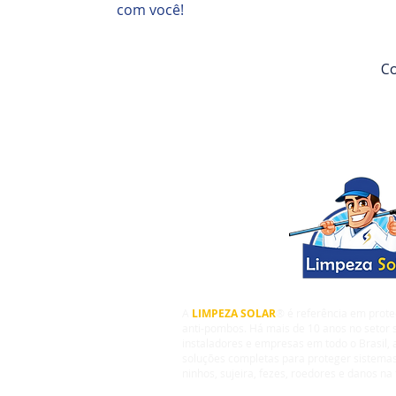
com você!
Co
A
LIMPEZA SOLAR
® é referência em prote
anti-pombos. Há mais de 10 anos no setor s
instaladores e empresas em todo o Brasil,
soluções completas para proteger sistemas
ninhos, sujeira, fezes, roedores e danos na 