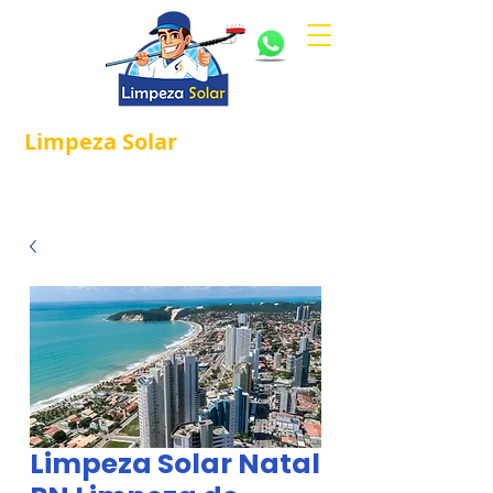
Limpeza
Solar
Referência em
®
Manutenção e Proteção Solar.
Limpeza Solar Natal