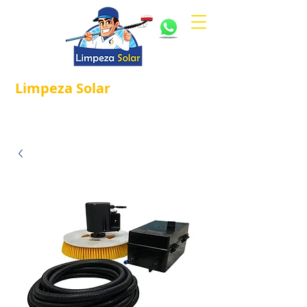
Limpeza
Solar
Referência em
®
Manutenção e Proteção Solar.