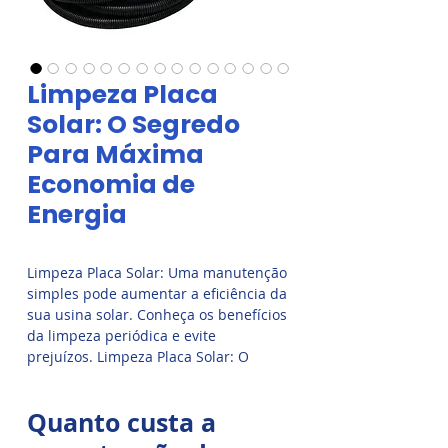
Limpeza Placa
Solar: O Segredo
Para Máxima
Economia de
Energia
Limpeza Placa Solar: Uma manutenção
simples pode aumentar a eficiência da
sua usina solar. Conheça os benefícios
da limpeza periódica e evite
prejuízos. Limpeza Placa Solar: O
Segredo Para Máxima Economia de
Energia. Não basta instalar, é preciso
Quanto custa a
cuidar. A limpeza de placas garante
energia limpa, geração máxima e