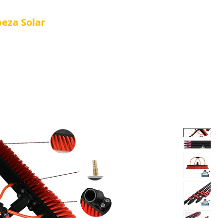
peza
Solar
Referência em Manutenção e Proteção S
®
al
Tela Placa Solar
Quem Somos