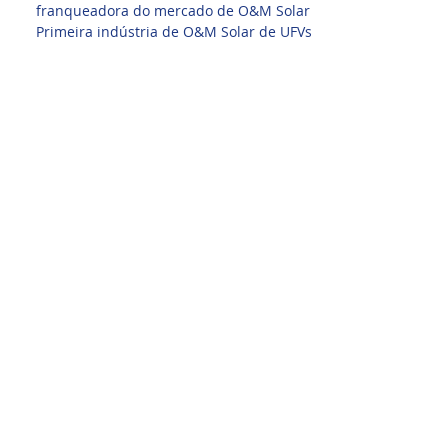
franqueadora do mercado de O&M Solar
Primeira indústria de O&M Solar de UFVs
do Brasil Seja um Franqueado LIMPEZA
SOLAR. Serviços de Limpeza Solar.
Encontre Aqui a Melhor Franquia de
Limpeza e Manutenção Solar em um Só
Lugar. Veja Aqui. www.limpezasolar.com.