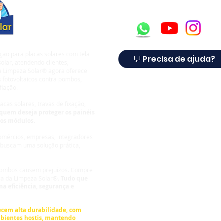
ção para placas solares com tela
💬 Precisa de ajuda?
olar, atendendo clientes,
 a Limpeza Solar® agora oferece
 fotovoltaicos contra pombos,
fiação.
cas solares, travas de fixação,
quem deseja proteger os painéis
dos módulos.
comércios, empresas, integradores
 buscam uma solução prática,
 pombos causem prejuízos.
Compre
ca da Limpeza Solar®.
Tudo que
a eficiência, segurança e
Limpeza Solar ®
cem alta durabilidade, com
bientes hostis, mantendo