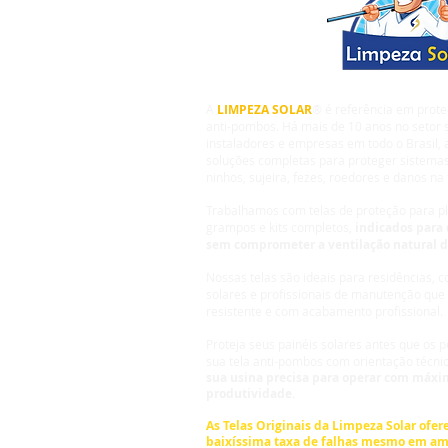
A
LIMPEZA SOLAR
® é referência em prote
anti-pombos. Há mais de 10 anos no setor s
instaladores e empresas em todo o Brasil,
soluções completas para proteger sistemas
ninhos, sujeira, fezes, roedores e danos na 
Trabalhamos com telas de proteção para pla
grampos e kits completos,
indicados para 
sem comprometer a ventilação natural 
Nossas telas são ideais para residências, 
solares e profissionais de manutenção que
resistente e com acabamento profissional.
Proteja seus painéis solares antes que os
sua tela anti-pombos com orientação técni
sua usina precisa para operar com máxim
produtividade.
As Telas Originais da
Limpeza Solar
ofere
baixíssima taxa de falhas mesmo em am