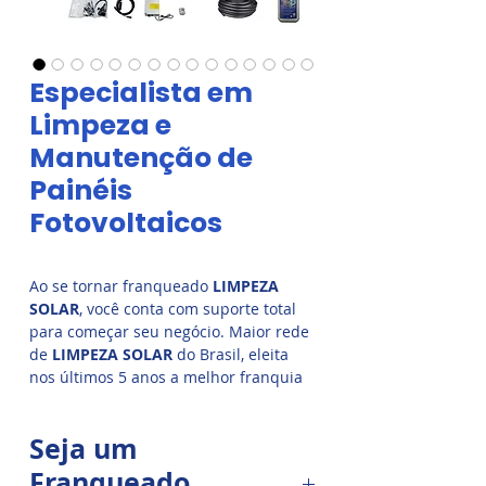
Especialista em
Limpeza e
Manutenção de
Painéis
Fotovoltaicos
Ao se tornar franqueado
LIMPEZA
SOLAR
, você conta com suporte total
para começar seu negócio. Maior rede
de
LIMPEZA SOLAR
do Brasil, eleita
nos últimos 5 anos a melhor franquia
do segmento. Invista em uma franquia
com serviço essencial que cresce com
Seja um
estabilidade. Saiba mais e seja
franqueado. Franquia de
LIMPEZA
Franqueado