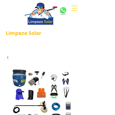
Limpeza
Solar
Referência em
®
Manutenção e Proteção Solar.