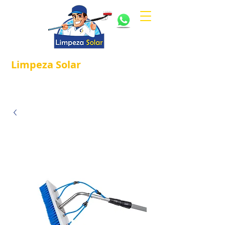
Limpeza
Solar
Referência em
®
Manutenção e Proteção Solar.