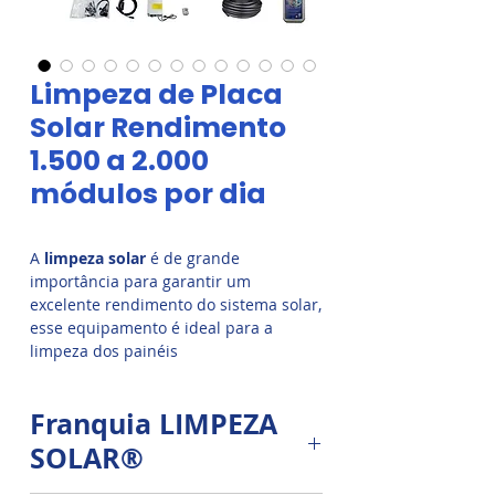
Limpeza de Placa
Solar Rendimento
1.500 a 2.000
módulos por dia
A
limpeza solar
é de grande
importância para garantir um
excelente rendimento do sistema solar,
esse equipamento é ideal para a
limpeza dos painéis
solares fotovoltaicos. O
Kit de limpeza
de painéis solares fornecido pela
Franquia LIMPEZA
Limpeza Solar
possui design compacto
e robusto para fácil manuseio. Permite
SOLAR®
a limpeza rápida e fácil de painéis
solares.
Vídeos de apresentação no