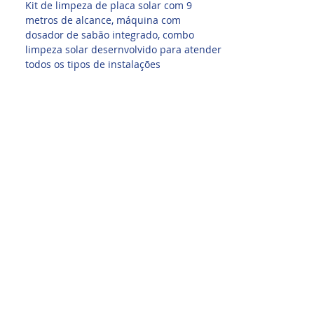
Kit de limpeza de placa solar com 9
metros de alcance, máquina com
dosador de sabão integrado, combo
limpeza solar desernvolvido para atender
todos os tipos de instalações
fotovoltaicas. Escova com 4 saídas de
água, cerdas especiais para limpeza de
módulos fotovoltaicos. Braço telescópico
resistente, leve, fibra de carbono de alta
qualidade.