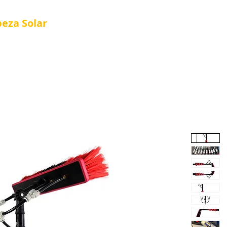
peza
Solar
Referência em Manutenção e Proteção S
®
al
Tela Placa Solar
Quem Somos