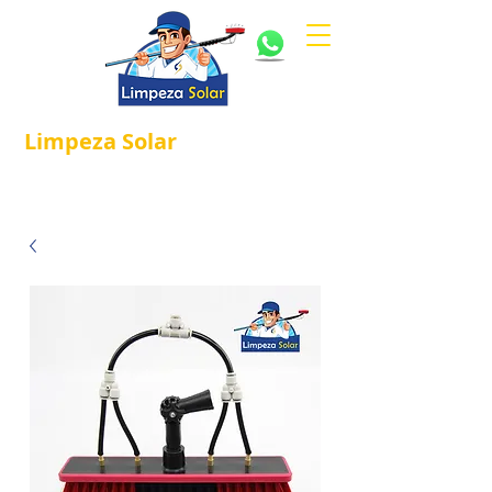
Limpeza
Solar
Referência em
®
Manutenção e Proteção Solar.