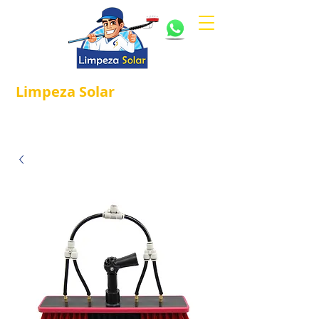
Limpeza
Solar
Referência em
®
Manutenção e Proteção Solar.