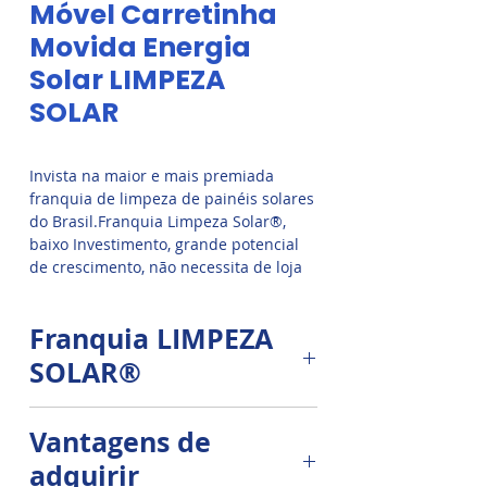
Móvel Carretinha
Movida Energia
Solar LIMPEZA
SOLAR
Invista na maior e mais premiada
franquia de limpeza de painéis solares
do Brasil.Franquia Limpeza Solar®,
baixo Investimento, grande potencial
de crescimento, não necessita de loja
ou ponto comercial, receita estável,
contratos mensais recorrentes, quanto
Franquia LIMPEZA
mais frequentemente seus clientes
limpares os painéis solares, mais
SOLAR®
energia eles vão produzir.
Excelente oportunidade de negócio.
O Mercado de serviços de limpeza
Vantagens de
de painéis solares está em franca
adquirir
expansão em todo o Brasil, e é um