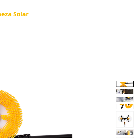
peza
Solar
Referência em Manutenção e Proteção S
®
al
Tela Placa Solar
Quem Somos