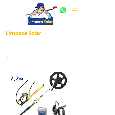
Limpeza
Solar
Referência em
®
Manutenção e Proteção Solar.