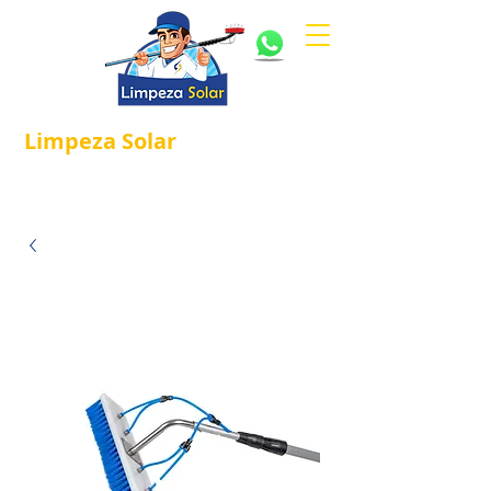
Limpeza
Solar
Referência em
®
Manutenção e Proteção Solar.