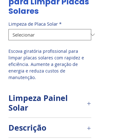
para Limpar Placas
Solares
Limpeza de Placa Solar
*
Escova giratória profissional para
limpar placas solares com rapidez e
eficiência. Aumente a geração de
energia e reduza custos de
manutenção.
A limpeza solar é de grande
Limpeza Painel
importância para garantir um
excelente rendimento do sistema solar,
Solar
esse equipamento é ideal para a
limpeza dos painéis
Os sistemas solares são expostos
solares fotovoltaicos. O Kit de limpeza
Descrição
ao vento e ao clima 24 horas por
de painéis solares fornecido pela
dia, 365 dias por ano. O que gera
Limpeza Solar
possui design compacto