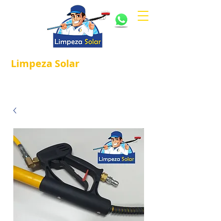
Limpeza
Solar
Referência em
®
Manutenção e Proteção Solar.