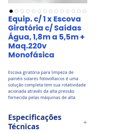
Equip. c/ 1 x Escova
Giratória c/ Saídas
Água, 1,8m a 5,5m +
Maq.220v
Monofásica
Escova giratória para limpeza de
painéis solares fotovoltaicos é uma
solução completa tem sua rotatividade
acionada através da alta pressão
fornecida pelas máquinas de alta
pressão de uso intensivo, o que
garante uma limpeza eficiente e 80%
Especificações
de economia de água! Com a lança
telescópica em conjunto com a escova,
Técnicas
a limpeza é feita de forma completa e