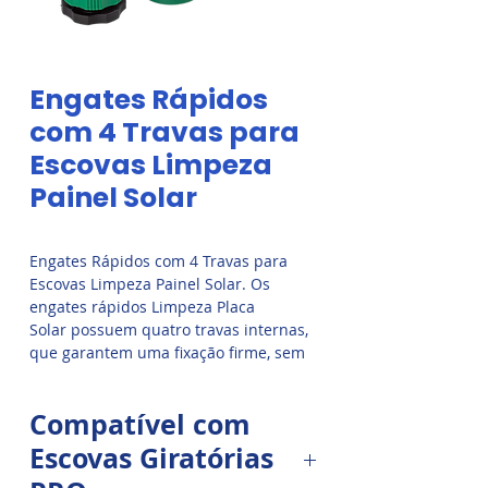
Engates Rápidos
com 4 Travas para
Escovas Limpeza
Painel Solar
Engates Rápidos com 4 Travas para
Escovas Limpeza Painel Solar. Os
engates rápidos Limpeza Placa
Solar possuem quatro travas internas,
que garantem uma fixação firme, sem
vazamentos, oferecendo mais
segurança e durabilidade nas
Compatível com
conexões das mangueiras com o
equipamento. Disponíveis também
Escovas Giratórias
como peças de reposição, são os