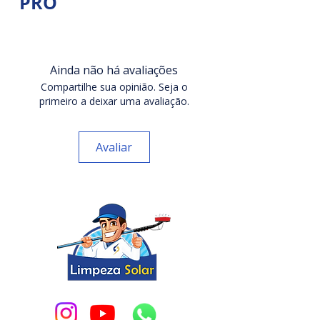
PRO
mesmos que acompanham as escovas
giratórias de Limpeza de Placa Solar.
Engates rápidos com 4 travas para
escovas de limpeza solar. Alta
vedação, segurança e
Ainda não há avaliações
durabilidade. Ideal como peça de
Compartilhe sua opinião. Seja o
reposição para escovas giratórias.
primeiro a deixar uma avaliação.
Os
engates rápidos com 4 travas
Avaliar
foram desenvolvidos para garantir
segurança, durabilidade e
vedação total sem vazamentos
em sistemas de limpeza de painéis
solares.
São utilizados para conexão entre
a escova e a mangueira,
promovendo encaixe firme e
confiável, mesmo sob alta pressão