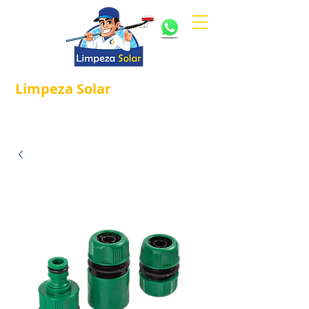
Limpeza
Solar
Referência em
®
Manutenção e Proteção Solar.