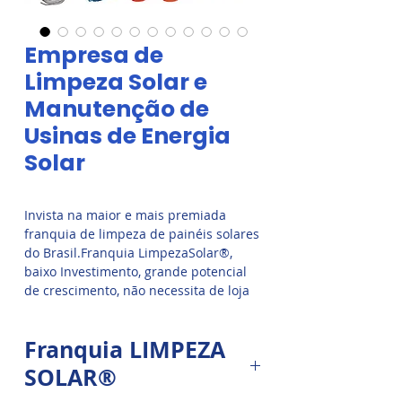
Empresa de
Limpeza Solar e
Manutenção de
Usinas de Energia
Solar
Invista na maior e mais premiada
franquia de limpeza de painéis solares
do Brasil.Franquia LimpezaSolar®,
baixo Investimento, grande potencial
de crescimento, não necessita de loja
ou ponto comercial, receita estável,
contratos mensais recorrentes, quanto
Franquia LIMPEZA
mais frequentemente seus clientes
limpares os painéis solares, mais
SOLAR®
energia eles vão produzir.