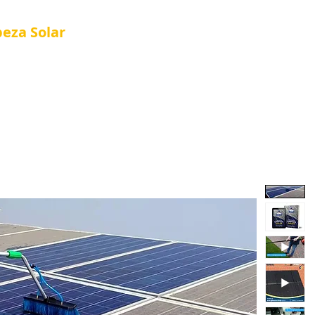
peza
Solar
Referência em Manutenção e Proteção S
®
al
Tela Placa Solar
Quem Somos