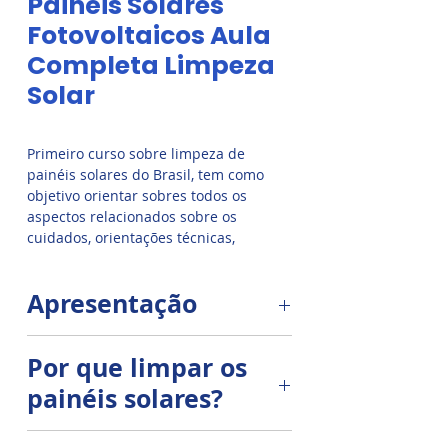
Painéis Solares
Fotovoltaicos Aula
Completa Limpeza
Solar
Primeiro curso sobre limpeza de
painéis solares do Brasil, tem como
objetivo orientar sobres todos os
aspectos relacionados sobre os
cuidados, orientações técnicas,
orientações de limpeza dos valiosos
módulos solares. O que fazer e não
Apresentação
fazer durante a limpeza dos sistemas
solares.
GUIA COMPLETO DE LIMPEZA
Por que limpar os
E MANUTENÇÃO SOLAR
painéis solares?
FOTOVOLTAICA
Quando mais luz entra nos painéis
BOAS PRÁTICAS PARA O SERVIÇO