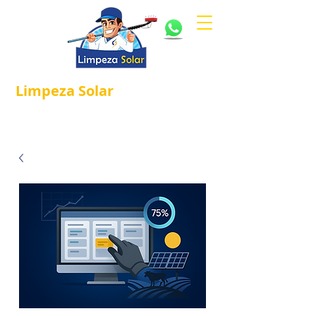
Limpeza
Solar
Referência em
®
Manutenção e Proteção Solar.