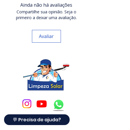
cultivo agrícola
, permitindo a
Ainda não há avaliações
produção simultânea de energia
Compartilhe sua opinião. Seja o
elétrica e alimentos no mesmo
primeiro a deixar uma avaliação.
espaço. Essa integração
estratégica resolve dois grandes
Avaliar
problemas:
A
pressão por terras produtivas
.
A
necessidade de fontes limpas e
autossuficientes de energia
.
Com a agrovoltaica, o produtor
multiplica a rentabilidade por
hectare
, melhora o microclima da
lavoura, reduz o consumo de água
e ainda
vende energia para a rede
💬 Precisa de ajuda?
ou abastece sua propriedade rural
com independência energética.