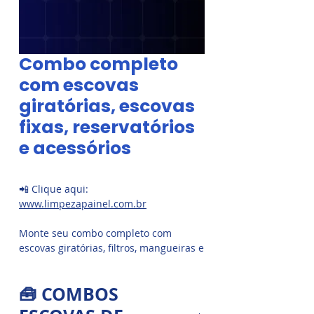
Combo completo
com escovas
giratórias, escovas
fixas, reservatórios
e acessórios
📲 Clique aqui:
www.limpezapainel.com.br
Monte seu combo completo com
escovas giratórias, filtros, mangueiras e
acessórios prontos para uso. Atenda
residências, comércios e usinas com
🧰 COMBOS
alta eficiência. 👉 Monte seu combo e
turbine seus resultados em campo.