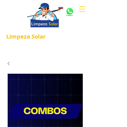
Limpeza
Solar
Referência em
®
Manutenção e Proteção Solar.