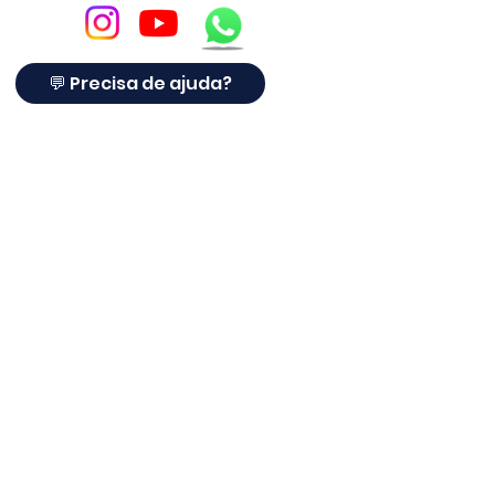
aplicação (residencial, comercial
ou usinas).
💬 Precisa de ajuda?
👉 Monte seu combo e turbine
seus resultados em campo.
📲 Clique aqui para acessar:
www.limpezapainel.com.br
Limpeza Solar ®
A
LIMPEZA SOLAR
® é referência em proteção para
placas solares com tela anti-pombos. Há mais de 10
anos no setor solar, atendendo clientes,
instaladores e empresas em todo o Brasil, a Limpeza
Solar® agora oferece soluções completas para
proteger sistemas fotovoltaicos contra pombos,