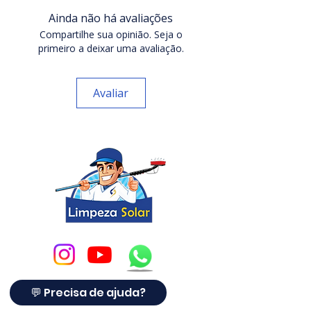
módulo fotovoltaico se junta com
Ainda não há avaliações
a sujeira e, após a evaporação
Compartilhe sua opinião. Seja o
dessa água, a sujeira se sedimenta
primeiro a deixar uma avaliação.
nos poros do vidro, podendo se
tornar uma mancha permanente
Avaliar
no módulo, reduzindo a eficiência
do módulo e podendo perder a
garantia de geração do fabricante.
Como o próprio nome do
produto já diz, o Dreno Limpeza
Solar cria um “caminho” para o
escoamento da água acumulada
no módulo após os períodos de
chuva, evitando potenciais
problemas.
💬 Precisa de ajuda?