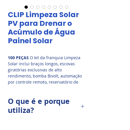
CLIP Limpeza Solar
PV para Drenar o
Acúmulo de Água
Painel Solar
100 PEÇAS
O kit da franquia Limpeza
Solar inclui braços longos, escovas
giratórias exclusivas de alto
rendimento, bomba Bivolt, automação
por controle remoto, reservatório de
água, mangueiras, conjuntos de
conexões, pv clip, clip solar,
O que é e porque
equipamentos de segurança, material
de marketing personalizado e acesso a
utiliza?
ferramentas online, cursos, vídeo aula
e muito mais.
Nos períodos de chuva, a água
acumulada na borda inferior do