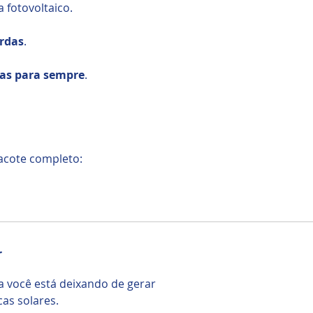
 fotovoltaico.
rdas
.
las para sempre
.
acote completo:
r
 você está deixando de gerar
as solares.