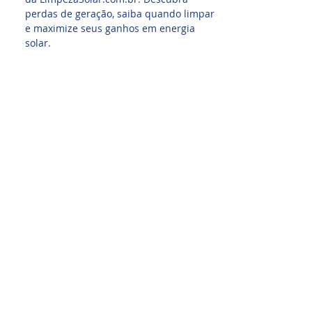
perdas de geração, saiba quando limpar
e maximize seus ganhos em energia
solar.
Calculadora Gratuita Limpeza de Placa
Solar
Calculadora de Manutenção Solar,
quanto sua usina perde sem limpeza?
Simule perdas e ganhos, descubra
quando fazer a manutenção correta e
tenha eficiência máxima. Uma
ferramenta inteligente para calcular
perdas na energia solar e planejar
limpezas estratégicas.