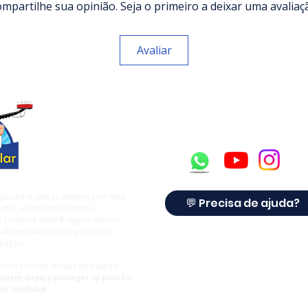
mpartilhe sua opinião. Seja o primeiro a deixar uma avaliaç
Avaliar
ção para placas solares com tela
💬 Precisa de ajuda?
olar, atendendo clientes,
 a Limpeza Solar® agora oferece
 fotovoltaicos contra pombos,
fiação.
cas solares, travas de fixação,
quem deseja proteger os painéis
dos módulos.