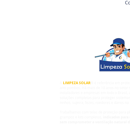
Co
A
LIMPEZA SOLAR
® é referência em prote
anti-pombos. Há mais de 10 anos no setor s
instaladores e empresas em todo o Brasil,
soluções completas para proteger sistemas
ninhos, sujeira, fezes, roedores e danos na 
Trabalhamos com telas de proteção para pla
grampos e kits completos,
indicados para 
sem comprometer a ventilação natural 