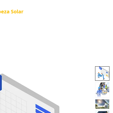
peza
Solar
Referência em Manutenção e Proteção S
®
al
Tela Placa Solar
Quem Somos