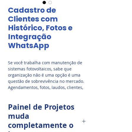
Cadastro de
Clientes com
Histórico, Fotos e
Integração
WhatsApp
Se você trabalha com manutenção de
sistemas fotovoltaicos, sabe que
organização não é uma opção é uma
questão de sobrevivência no mercado.
Agendamentos, fotos, laudos, clientes,
equipes em campo, WhatsApp, ARTs,
cronogramas... tudo acontecendo ao
Painel de Projetos
mesmo tempo. E o que separa um
prestador comum de um
especialista
muda
valorizado
é a forma como ele
completamente o
organiza e entrega
seu serviço.