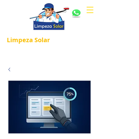
Limpeza
Solar
Referência em
®
Manutenção e Proteção Solar.