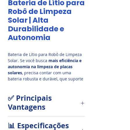
Bateria de Lítio para
Robô de Limpeza
Solar | Alta
Durabilidade e
Autonomia
Bateria de Lítio para Robô de Limpeza
Solar. Se você busca
mais eficiência e
autonomia na limpeza de placas
solares
, precisa contar com uma
bateria robusta e durável, que suporte
longas jornadas de trabalho em
campo. Pensando nisso, apresentamos
✅ Principais
a
Bateria de Lítio 30Ah – Oficial para
Robôs de Limpeza de Placa Solar
.
Vantagens
Autonomia Estendida
📊 Especificações