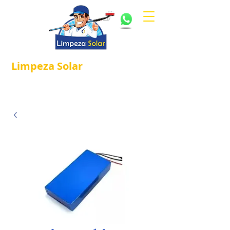
Limpeza
Solar
Referência em
®
Manutenção e Proteção Solar.