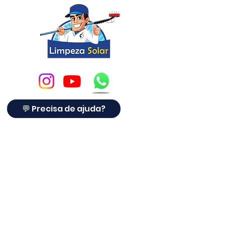
👉 Comprar agora no site oficial
Pronta para o Campo
Projetada para resistir às
condições do dia a dia em usinas
solares, com desempenho
superior frente a baterias
convencionais.
💬 Precisa de ajuda?