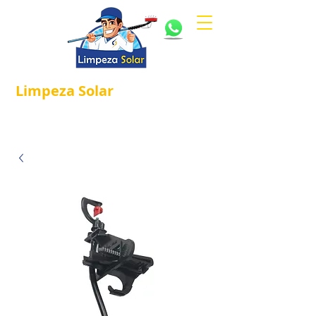
Limpeza
Solar
Referência em
®
Manutenção e Proteção Solar.