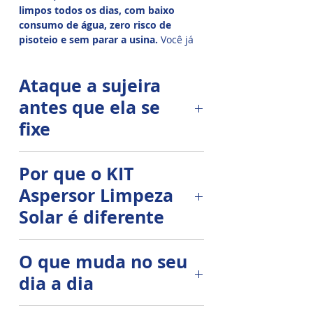
limpos todos os dias, com baixo
consumo de água, zero risco de
pisoteio e sem parar a usina.
Você já
sabe: sujeira leve + poeira + maresia +
poluição =
perda silenciosa de
Ataque a sujeira
geração
. Em poucas semanas, a
película se fixa no vidro, a curva cai e
antes que ela se
você começa a “pagar imposto de
fixe
sujeira” na produção.
A limpeza manual resolve, mas custa
Apresentamos o
KIT Aspersor
Por que o KIT
tempo, deslocamento, risco em
Limpeza de Placa Solar
: um
telhado e janelas climáticas.
Aspersor Limpeza
sistema modular de
microaspersores com bicos de
Solar é diferente
névoa controlada, fixados na
borda superior do arranjo
Névoa suave + cobertura
O que muda no seu
fotovoltaico, que você
aciona por
uniforme
1–2 minutos em horários frios
dia a dia
(manhã/tarde) para “varrer”
Os microaspersores
LIMPEZA
poeira, sal e partículas
todos os