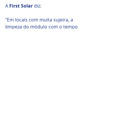
A
 First Solar 
diz:
"Em locais com muita sujeira, a 
limpeza do módulo com o tempo 
adequado pode melhorar o 
rendimento de energia." Eles 
também dizem que "a água fornece 
os melhores resultados."
Posts recentes
Ver tudo