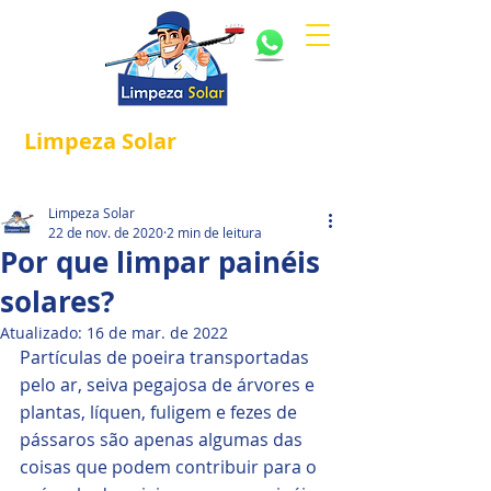
Limpeza
Solar
Referência em
®
Manutenção e Proteção Solar.
Limpeza Solar
22 de nov. de 2020
2 min de leitura
Por que limpar painéis
solares?
Atualizado:
16 de mar. de 2022
Partículas de poeira transportadas 
pelo ar, seiva pegajosa de árvores e 
plantas, líquen, fuligem e fezes de 
pássaros são apenas algumas das 
coisas que podem contribuir para o 