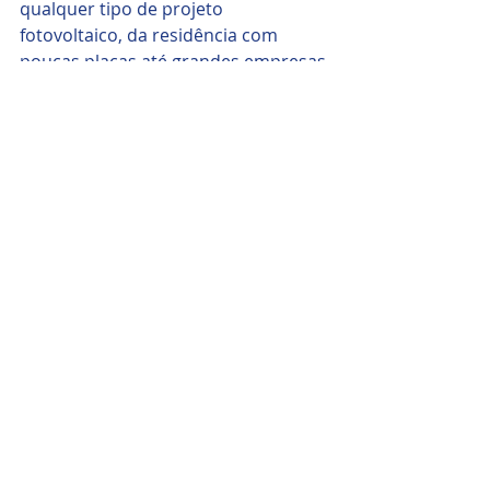
qualquer tipo de projeto 
fotovoltaico, da residência com 
poucas placas até grandes empresas 
em regiões de Florianópolis”, reforça 
o proprietário da Limpeza Solar de 
Florianópolis.
Fonte: 
www.limpezasolar.com.br
Posts recentes
Ver tudo