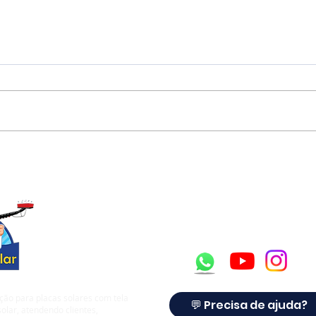
Robôs de Limpeza Solar
Lead
SolarCleano
Plac
Man
ção para placas solares com tela
💬 Precisa de ajuda?
olar, atendendo clientes,