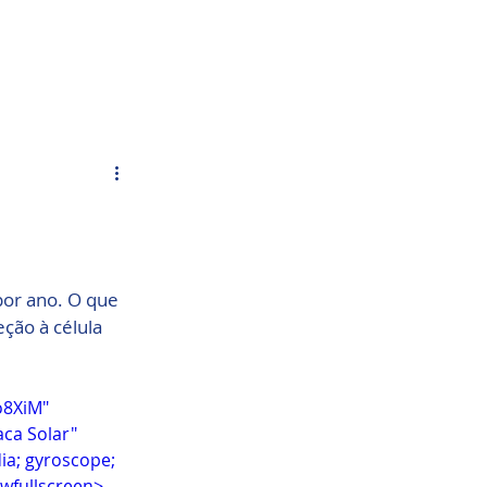
Acesso Grátis
olar.
Fale Conosco
por ano. O que 
ção à célula 
8XiM" 
ca Solar" 
ia; gyroscope; 
owfullscreen>