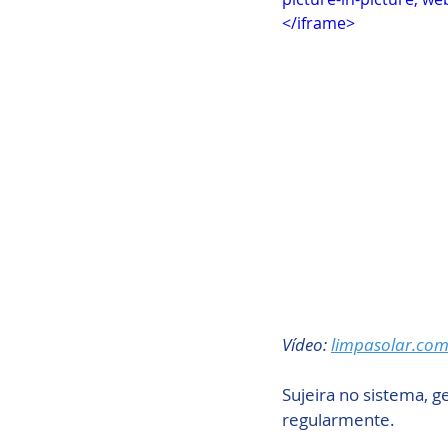
</iframe>
Vídeo: 
limpasolar.co
Sujeira no sistema, g
regularmente.