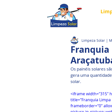
Lim
Página Inici
Limpeza Solar | 
Franquia
Araçatub
Os painéis solares sã
gera uma quantidade d
solar. 
<iframe width="315" 
title="Franquia Limpa
frameborder="0" allow
picture-in-picture; we