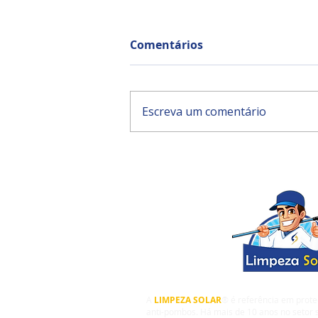
Comentários
Escreva um comentário
Plataforma de Marketing
para Energia Solar e
Limpeza de Placa Solar
A
LIMPEZA SOLAR
® é referência em prote
anti-pombos. Há mais de 10 anos no setor s