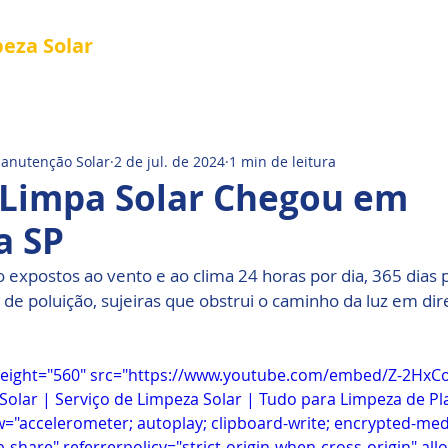
peza
Solar
Referência em Manutenção e Proteção S
®
al
Tela Placa Solar
Quem Somos
Manutenção Solar
2 de jul. de 2024
1 min de leitura
 Limpa Solar Chegou em
a SP
o expostos ao vento e ao clima 24 horas por dia, 365 dias 
e poluição, sujeiras que obstrui o caminho da luz em dire
height="560" src="https://www.youtube.com/embed/Z-2HxCo
 Solar | Serviço de Limpeza Solar | Tudo para Limpeza de Pla
="accelerometer; autoplay; clipboard-write; encrypted-med
b-share" referrerpolicy="strict-origin-when-cross-origin" all