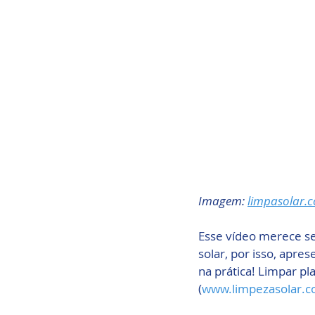
Imagem: 
limpasolar.
Esse vídeo merece ser
solar, por isso, apre
na prática! Limpar pl
(
www.limpezasolar.