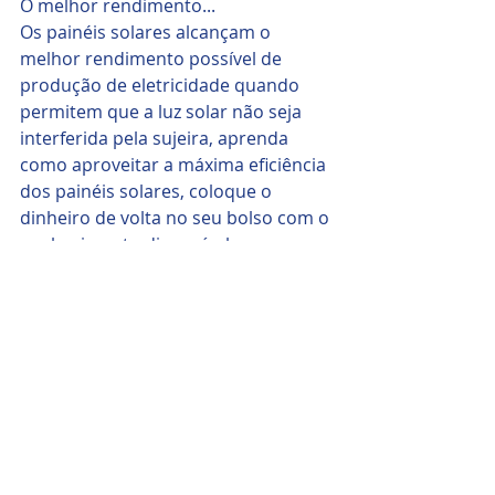
O melhor rendimento...
Os painéis solares alcançam o 
melhor rendimento possível de 
produção de eletricidade quando 
permitem que a luz solar não seja 
interferida pela sujeira, aprenda 
como aproveitar a máxima eficiência 
dos painéis solares, coloque o 
dinheiro de volta no seu bolso com o 
conhecimento disponível nesse 
treinamento!
Aprenda com qual frequência 
realizar a limpeza dos painéis 
solares, A maioria dos fabricantes 
recomendam realizar a limpeza dos 
painéis solares a cada 6 meses.
Muita coisa depende das condições 