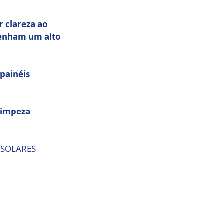
 clareza ao 
tenham um alto 
painéis 
limpeza 
 SOLARES 