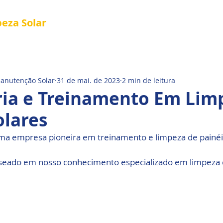
peza
Solar
Referência em Manutenção e Proteção S
®
al
Tela Placa Solar
Quem Somos
Manutenção Solar
31 de mai. de 2023
2 min de leitura
ria e Treinamento Em Lim
olares
ma empresa pioneira em treinamento e limpeza de painéis
seado em nosso conhecimento especializado em limpeza d