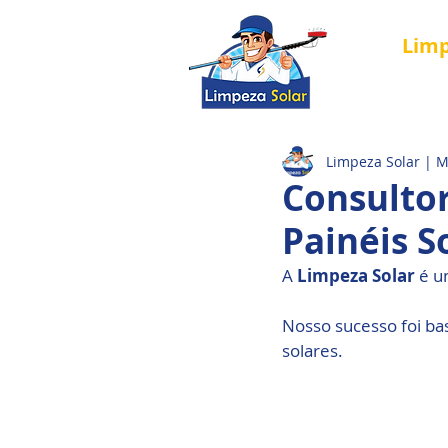
Lim
Página Inici
Limpeza Solar | 
Consulto
Painéis S
A 
Limpeza Solar
 é u
Nosso sucesso foi ba
solares.