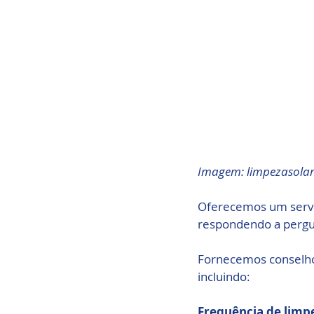
Imagem: limpezasola
Oferecemos um serviç
respondendo a pergun
Fornecemos conselho
incluindo:
Frequência de limp