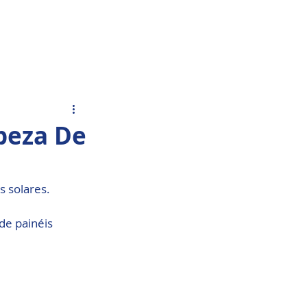
Acesso Grátis
olar.
Fale Conosco
peza De
 solares. 
e painéis 