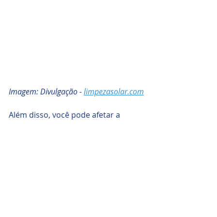
Imagem: Divulgação - 
limpezasolar.com
Além disso, você pode afetar a 
eficácia dos painéis solares. A água 
com sabão evaporará rapidamente 
em painéis solares quentes, o que 
causará resíduos.
Como resultado, você pode não 
obter os benefícios esperados após 
a limpeza.