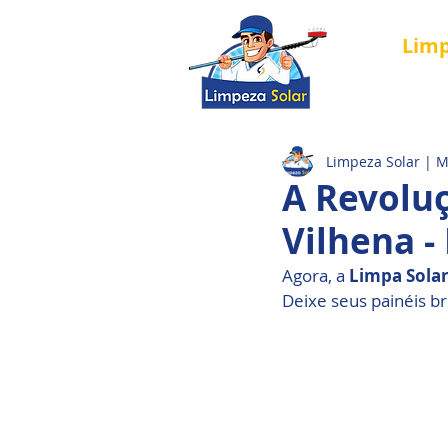
Lim
Página Inici
Limpeza Solar | 
A Revolu
Vilhena -
Agora, a 
Limpa Sola
Deixe seus painéis b