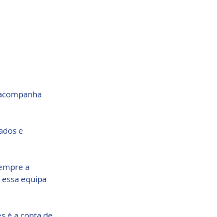
 acompanha 
ados e 
sempre a 
 essa equipa 
 é a conta de 