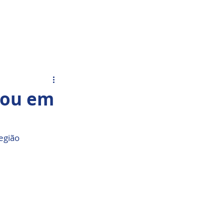
Acesso Grátis
olar.
Fale Conosco
gou em
região