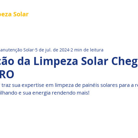
peza
Solar
Referência em Manutenção e Proteção S
®
al
Tela Placa Solar
Quem Somos
Manutenção Solar
5 de jul. de 2024
2 min de leitura
ção da Limpeza Solar Che
 RO
r
 traz sua expertise em limpeza de painéis solares para a 
rilhando e sua energia rendendo mais!