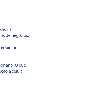
fios e 
nos de negócios.
mentam à 
por ano. O que 
ção à célula 