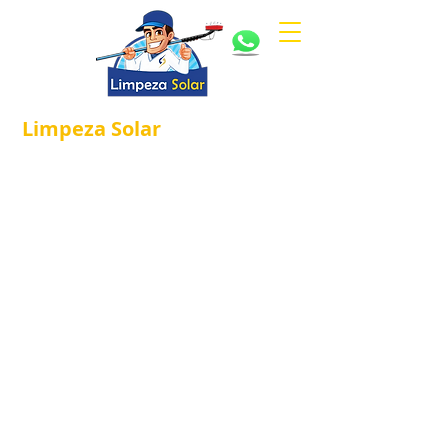
Limpeza
Solar
Referência em
®
Manutenção e Proteção Solar.