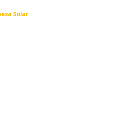
peza
Solar
Referência em Manutenção e Proteção S
®
al
Tela Placa Solar
Quem Somos