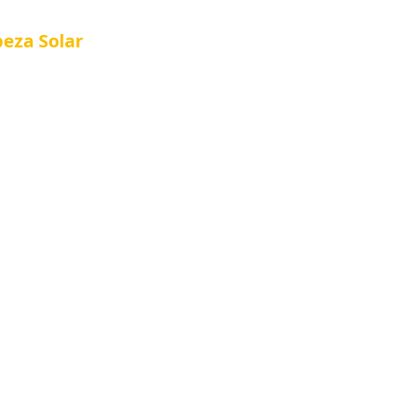
peza
Solar
Referência em Manutenção e Proteção S
®
al
Tela Placa Solar
Quem Somos