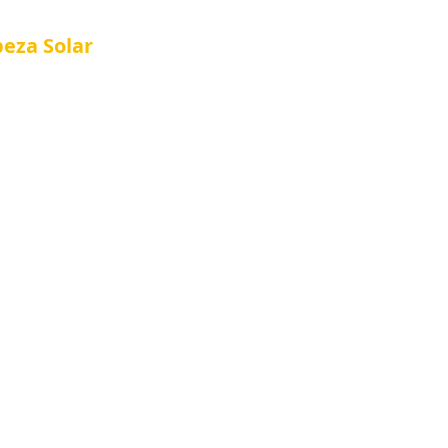
peza
Solar
Referência em Manutenção e Proteção S
®
al
Tela Placa Solar
Quem Somos