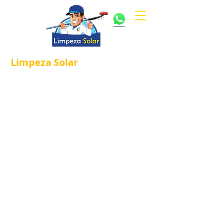
Limpeza
Solar
Referência em
®
Manutenção e Proteção Solar.