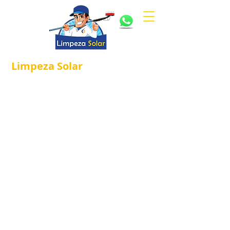
Limpeza
Solar
Referência em
®
Manutenção e Proteção Solar.