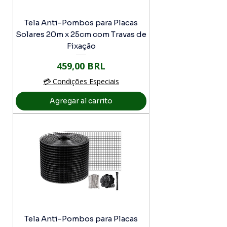
Tela Anti-Pombos para Placas
Solares 20m x 25cm com Travas de
Fixação
Precio
459,00 BRL
💳 Condições Especiais
Agregar al carrito
Tela Anti-Pombos para Placas