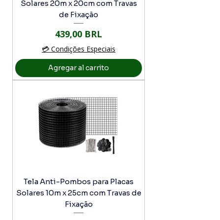
Solares 20m x 20cm com Travas
de Fixação
Precio
439,00 BRL
💳 Condições Especiais
Agregar al carrito
Tela Anti-Pombos para Placas
Solares 10m x 25cm com Travas de
Fixação