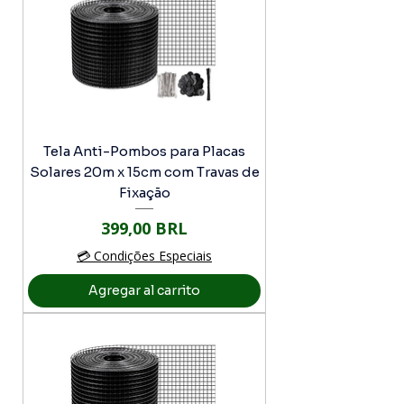
Tela Anti-Pombos para Placas
Solares 20m x 15cm com Travas de
Fixação
Precio
399,00 BRL
💳 Condições Especiais
Agregar al carrito