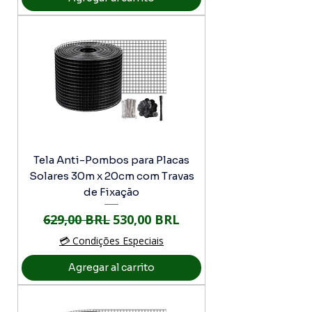
Tela Anti-Pombos para Placas
Solares 30m x 20cm com Travas
de Fixação
Precio
Precio de oferta
629,00 BRL
530,00 BRL
💳 Condições Especiais
Agregar al carrito