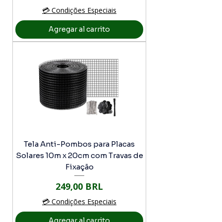
💳 Condições Especiais
Agregar al carrito
Tela Anti-Pombos para Placas
Solares 10m x 20cm com Travas de
Fixação
Precio
249,00 BRL
💳 Condições Especiais
Agregar al carrito