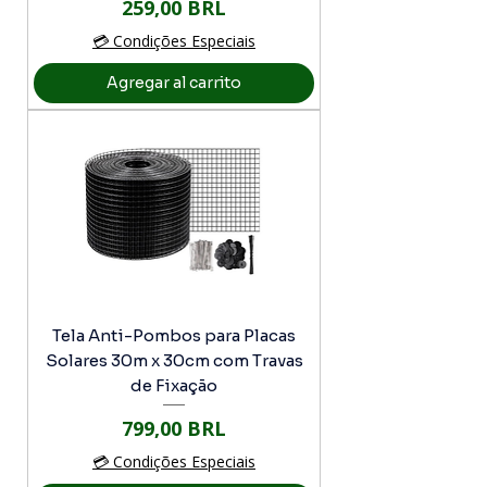
Precio
259,00 BRL
💳 Condições Especiais
Agregar al carrito
Tela Anti-Pombos para Placas
Solares 30m x 30cm com Travas
de Fixação
Precio
799,00 BRL
💳 Condições Especiais