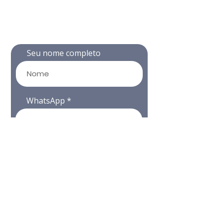
Descontos de Até 30% no seu
WhatsApp. Informe seus dados
abaixo e garanta sua vantagem
📲
Seu nome completo
WhatsApp
📩 Receber Promoções
✅ Equipamentos homologados
✅ Kits completos com até 30% de desconto
✅ Cursos, serviços e oportunidades
imperdíveis
✅ Área restrita com fornecedores e ofertas