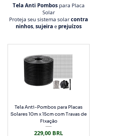
Tela Anti Pombos
para Placa
Solar
Proteja seu sistema solar
contra
ninhos
,
sujeira
e
prejuízos
Tela Anti-Pombos para Placas
Solares 10m x 15cm com Travas de
Fixação
Precio
229,00 BRL