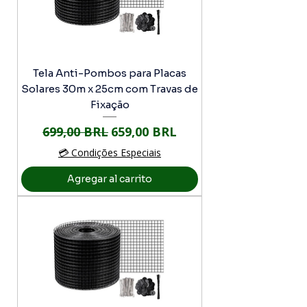
Tela Anti-Pombos para Placas
Solares 30m x 25cm com Travas de
Fixação
Precio
Precio de oferta
699,00 BRL
659,00 BRL
💳 Condições Especiais
Agregar al carrito