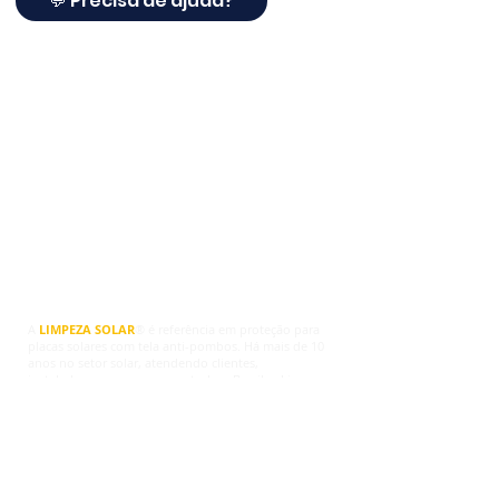
💬 Precisa de ajuda?
© Derechos de autor
A
LIMPEZA SOLAR
® é referência em proteção para
placas solares com tela anti-pombos. Há mais de 10
anos no setor solar, atendendo clientes,
instaladores e empresas em todo o Brasil, a Limpeza
Solar® agora oferece soluções completas para
proteger sistemas fotovoltaicos contra pombos,
ninhos, sujeira, fezes, roedores e danos na fiação.
Trabalhamos com telas de proteção para placas
solares, travas de fixação, grampos e kits completos,
indicados para quem deseja proteger os painéis