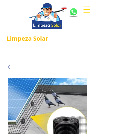
Limpeza
Solar
Referência em
®
Manutenção e Proteção Solar.