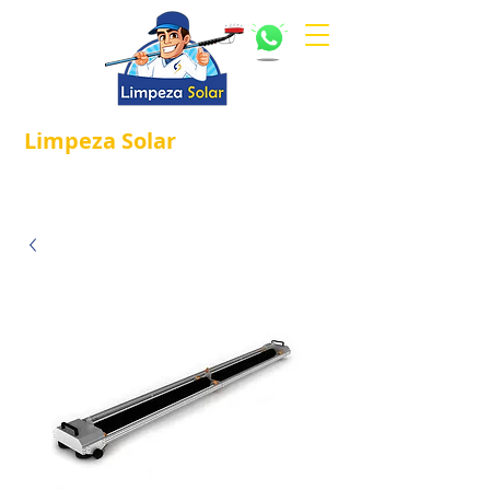
Limpeza
Solar
Referência em
®
Manutenção e Proteção Solar.