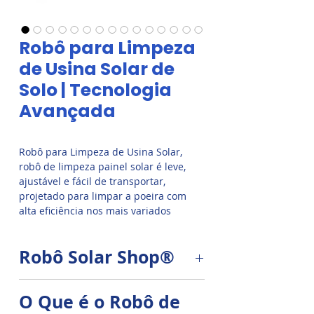
Robô para Limpeza
de Usina Solar de
Solo | Tecnologia
Avançada
Robô para Limpeza de Usina Solar,
robô de limpeza painel solar é leve,
ajustável e fácil de transportar,
projetado para limpar a poeira com
alta eficiência nos mais variados
modelos de usinas fotovoltaicas
em diferentes inclinações, ângulos,
Robô Solar Shop®
montagem, atende diferentes alturas.
Solução perfeita para limpar de forma
automatizada sua usina de Energia
Seguro, estável, confiável e
O Que é o Robô de
Solar.
eficiente resolve o difícil problema